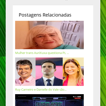
Postagens Relacionadas
Mulher trans AuriXuxa questiona PL ...
Ruy Carneiro e Danielle do Vale são...