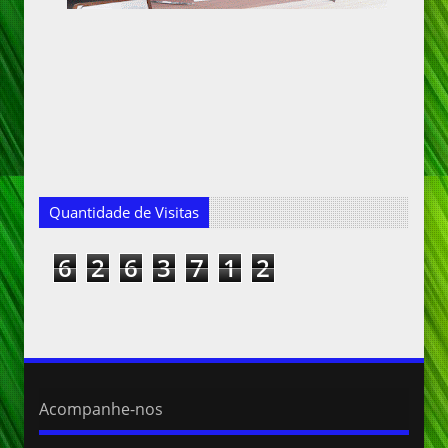
Quantidade de Visitas
6
2
6
3
7
1
2
Acompanhe-nos