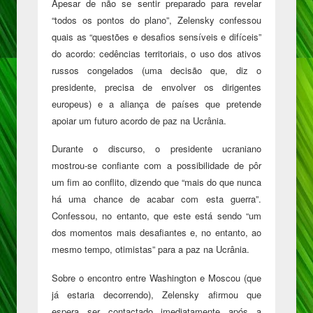
Apesar de não se sentir preparado para revelar
“todos os pontos do plano”, Zelensky confessou
quais as “questões e desafios sensíveis e difíceis”
do acordo:
cedências territoriais, o uso dos ativos
russos congelados
(uma decisão que, diz o
presidente, precisa de envolver os dirigentes
europeus) e a
aliança de países que pretende
apoiar um futuro acordo de paz na Ucrânia.
Durante o discurso, o presidente ucraniano
mostrou-se confiante com a possibilidade de pôr
um fim ao conflito, dizendo que
“mais do que nunca
há uma chance de acabar com esta guerra”
.
Confessou, no entanto, que este está sendo “um
dos momentos mais desafiantes e, no entanto, ao
mesmo tempo, otimistas” para a paz na Ucrânia.
Sobre o encontro entre Washington e Moscou (que
já estaria decorrendo), Zelensky afirmou que
espera ser contactado imediatamente após a