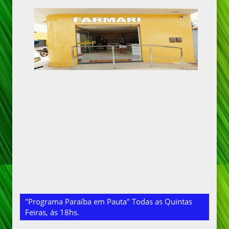
"Programa Paraíba em Pauta" Todas as Quintas
Feiras, ás 18hs.