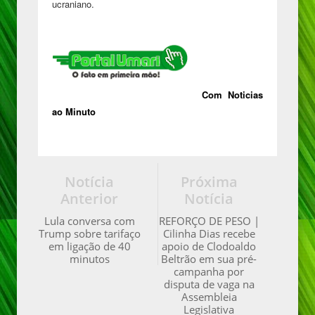
ucraniano.
Com Noticias
ao Minuto
Notícia
Próxima
Anterior
Notícia
Lula conversa com
REFORÇO DE PESO |
Trump sobre tarifaço
Cilinha Dias recebe
em ligação de 40
apoio de Clodoaldo
minutos
Beltrão em sua pré-
campanha por
disputa de vaga na
Assembleia
Legislativa