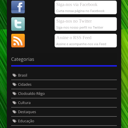
Siga-nos via Facebook
Curta nossa página no Facebook
Siga-nos no Twitter
Siga-nos nosso perfil no Twitter
Assine o RSS Feed
Assine e acompanhe-nos via Feed
Categorias
Brasil
Cidades
Clodoaldo Rêgo
Cultura
Destaques
Educação