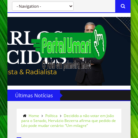
Últimas Notícias
Home
Política
Decidido a não votar em João
para o Senado, Hervázio Bezerra afirma que pedido de
Léo pode mudar cenário: “Um milagre”