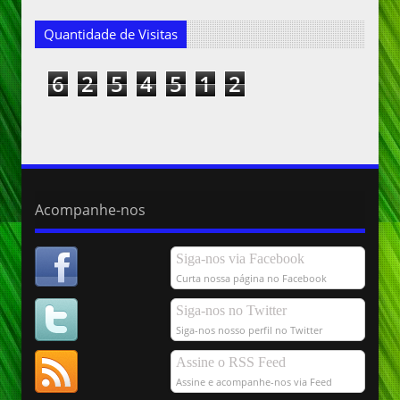
Quantidade de Visitas
6
2
5
4
5
1
2
Acompanhe-nos
Siga-nos via Facebook
Curta nossa página no Facebook
Siga-nos no Twitter
Siga-nos nosso perfil no Twitter
Assine o RSS Feed
Assine e acompanhe-nos via Feed