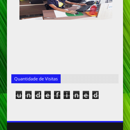
Quantidade de Visitas
u
n
d
e
f
i
n
e
d