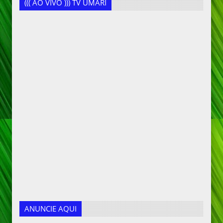
((( AO VIVO ))) TV UMARI
ANUNCIE AQUI