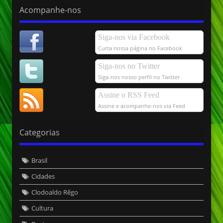
Acompanhe-nos
Siga-nos via Facebook
Curta nossa página no Facebook
Siga-nos no Twitter
Siga-nos nosso perfil no Twitter
Assine o RSS Feed
Assine e acompanhe-nos via Feed
Categorias
Brasil
Cidades
Clodoaldo Rêgo
Cultura