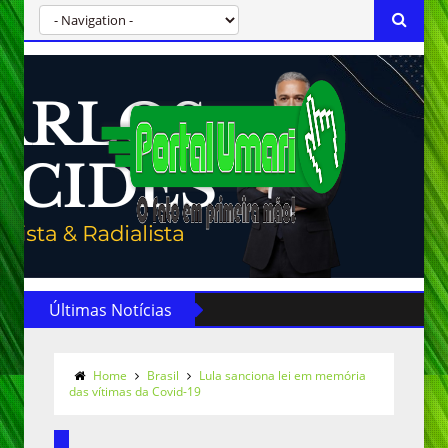
Últimas Notícias
Home
Brasil
Lula sanciona lei em memória
das vítimas da Covid-19