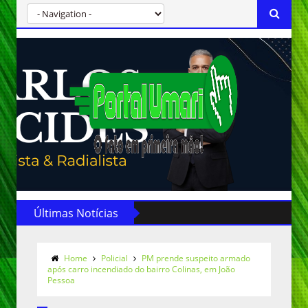
Últimas Notícias
Home
Policial
PM prende suspeito armado
após carro incendiado do bairro Colinas, em João
Pessoa