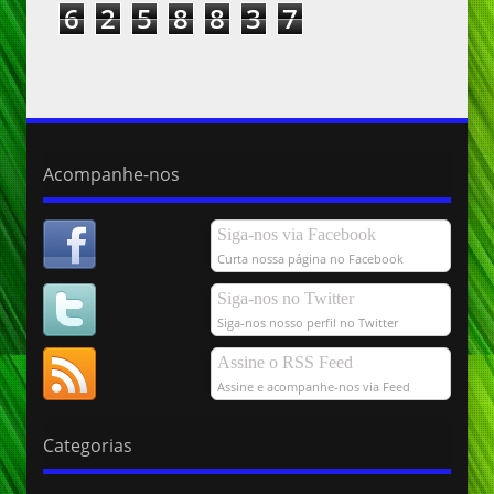
6
2
5
8
8
3
7
Acompanhe-nos
Siga-nos via Facebook
Curta nossa página no Facebook
Siga-nos no Twitter
Siga-nos nosso perfil no Twitter
Assine o RSS Feed
Assine e acompanhe-nos via Feed
Categorias