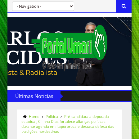
Últimas Notícias
Home
Política
Pré-candidata a deputada
estadual, Cilinha Dias fortalece alianças políticas
durante agenda em Itapororoca e destaca defesa das
tradições nordestinas