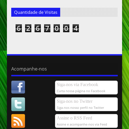
Quantidade de Visitas
6
2
6
7
0
0
4
Acompanhe-nos
Siga-nos via Facebook
Curta nossa página no Facebook
Siga-nos no Twitter
Siga-nos nosso perfil no Twitter
Assine o RSS Feed
Assine e acompanhe-nos via Feed