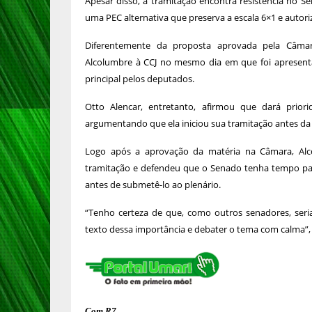
Apesar disso, a tramitação encontra resistência no 
uma PEC alternativa que preserva a escala 6×1 e autori
Diferentemente da proposta aprovada pela Câma
Alcolumbre à CCJ no mesmo dia em que foi apresent
principal pelos deputados.
Otto Alencar, entretanto, afirmou que dará prio
argumentando que ela iniciou sua tramitação antes da 
Logo após a aprovação da matéria na Câmara, Alco
tramitação e defendeu que o Senado tenha tempo par
antes de submetê-lo ao plenário.
“Tenho certeza de que, como outros senadores, ser
texto dessa importância e debater o tema com calma”, 
Com R7