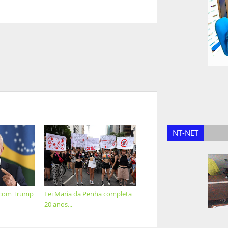
NT-NET
á com Trump
Lei Maria da Penha completa
20 anos...