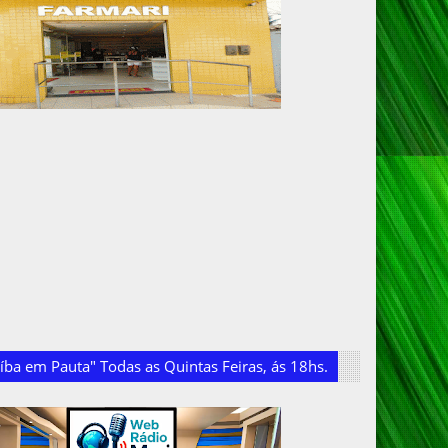
ba em Pauta" Todas as Quintas Feiras, ás 18hs.