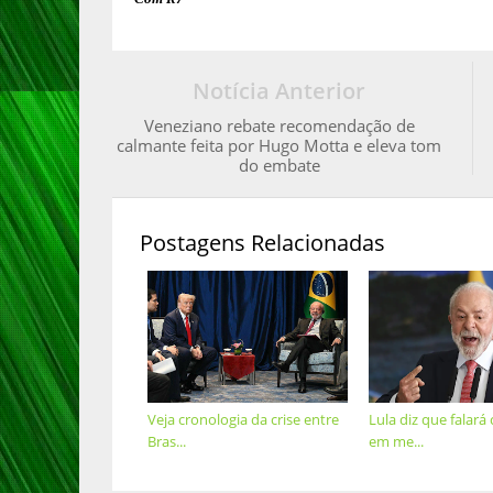
Notícia Anterior
Veneziano rebate recomendação de
calmante feita por Hugo Motta e eleva tom
do embate
Postagens Relacionadas
Veja cronologia da crise entre
Lula diz que falar
Bras...
em me...