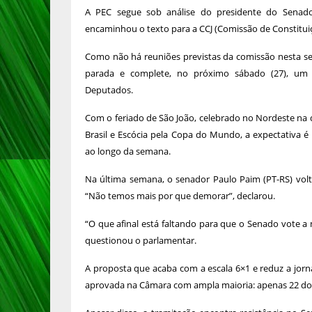
A PEC segue sob análise do presidente do Senado
encaminhou o texto para a CCJ (Comissão de Constituiçã
Como não há reuniões previstas da comissão nesta s
parada e complete, no próximo sábado (27), um
Deputados.
Com o feriado de São João, celebrado no Nordeste na qu
Brasil e Escócia pela Copa do Mundo, a expectativa
ao longo da semana.
Na última semana, o senador Paulo Paim (PT-RS) volt
“Não temos mais por que demorar”, declarou.
“O que afinal está faltando para que o Senado vote a
questionou o parlamentar.
A proposta que acaba com a escala 6×1 e reduz a jorn
aprovada na Câmara com ampla maioria: apenas 22 do