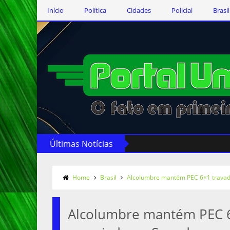
Início
Política
Cidades
Policial
Brasil
Últimas Notícias
Home
Brasil
Alcolumbre mantém PEC 6×1 trava
Alcolumbre mantém PEC 