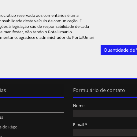
mocrático reservado aos comentários é uma
onsabilidade deste veículo de comunicação. É
ções à legislação são de responsabilidade de cada
 se manifestar, não tendo o PotalUmari o
omentário, agradece o administrador do PortalUmari
Quantidade de V
ias
Formulário de contato
Nome
es
E-mail
*
aldo Rêgo
ra