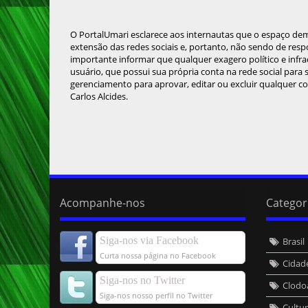
O PortalUmari esclarece aos internautas que o espaço de
extensão das redes sociais e, portanto, não sendo de resp
importante informar que qualquer exagero político e infra
usuário, que possui sua própria conta na rede social para
gerenciamento para aprovar, editar ou excluir qualquer c
Carlos Alcides.
Acompanhe-nos
Categor
Siga-nos via Facebook
Brasil
Curta nossa página no Facebook
Cidad
Siga-nos no Twitter
Clodo
Siga-nos nosso perfil no Twitter
Cultu