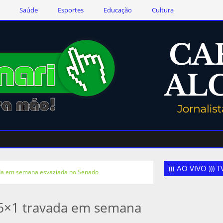
Saúde
Esportes
Educação
Cultura
((( AO VIVO )))
da em semana esvaziada no Senado
6×1 travada em semana