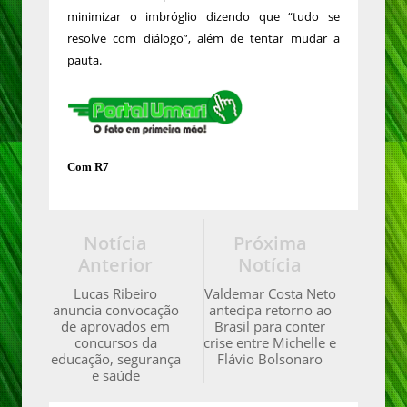
minimizar o imbróglio dizendo que “tudo se
resolve com diálogo”, além de tentar mudar a
pauta.
Com R7
Notícia
Próxima
Anterior
Notícia
Lucas Ribeiro
Valdemar Costa Neto
anuncia convocação
antecipa retorno ao
de aprovados em
Brasil para conter
concursos da
crise entre Michelle e
educação, segurança
Flávio Bolsonaro
e saúde