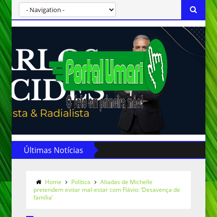
Últimas Notícias
Home
Política
Aliadas de Michelle
pretendem evitar mal-estar com Flávio: ‘Desavença de
família’