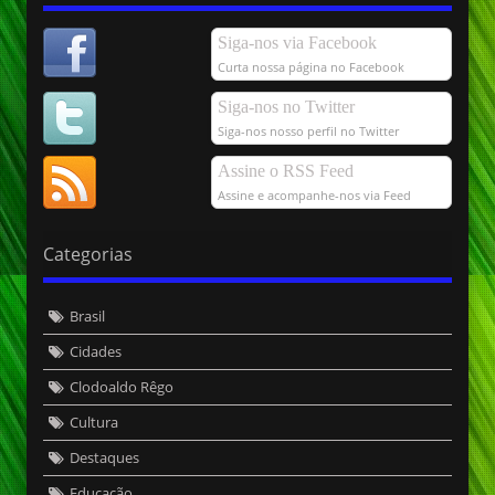
Siga-nos via Facebook
Curta nossa página no Facebook
Siga-nos no Twitter
Siga-nos nosso perfil no Twitter
Assine o RSS Feed
Assine e acompanhe-nos via Feed
Categorias
Brasil
Cidades
Clodoaldo Rêgo
Cultura
Destaques
Educação