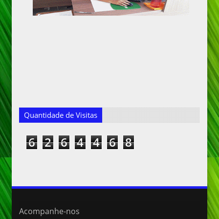
Quantidade de Visitas
6
2
6
4
4
6
8
Acompanhe-nos