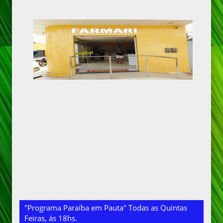
"Programa Paraíba em Pauta" Todas as Quintas
Feiras, ás 18hs.