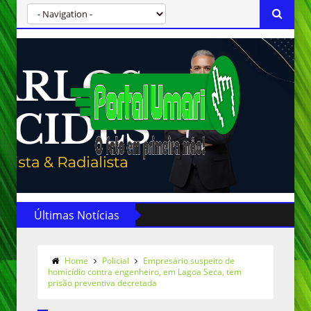
Últimas Notícias
Home
Policial
Empresário suspeito de
homicídio contra engenheiro, em Lagoa Seca, tem
prisão preventiva decretada