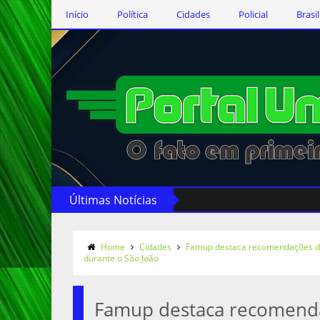
Início
Política
Cidades
Policial
Brasil
Últimas Notícias
Home
Cidades
Famup destaca recomendações do
durante o São João
Famup destaca recomend