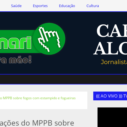
Saúde
Esportes
Educação
Cultura
((( AO VIVO )))
 MPPB sobre fogos com estampido e fogueiras
ações do MPPB sobre