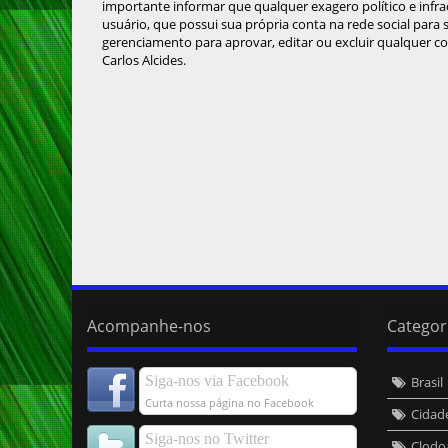
importante informar que qualquer exagero político e infra
usuário, que possui sua própria conta na rede social para
gerenciamento para aprovar, editar ou excluir qualquer c
Carlos Alcides.
Acompanhe-nos
Categor
Siga-nos via Facebook
Brasil
Curta nossa página no Facebook
Cidad
Siga-nos no Twitter
Clodo