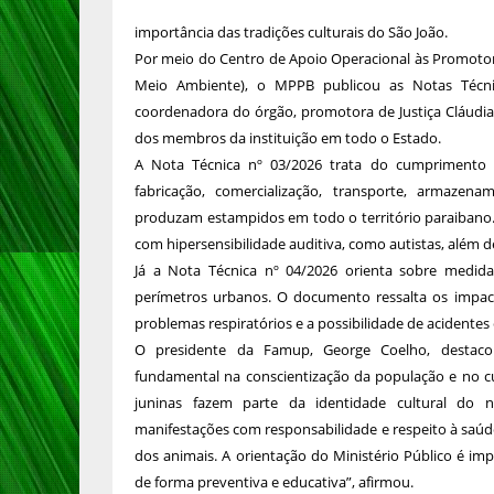
importância das tradições culturais do São João.
Por meio do Centro de Apoio Operacional às Promotor
Meio Ambiente), o MPPB publicou as Notas Técnic
coordenadora do órgão, promotora de Justiça Cláudia 
dos membros da instituição em todo o Estado.
A Nota Técnica nº 03/2026 trata do cumprimento d
fabricação, comercialização, transporte, armazena
produzam estampidos em todo o território paraibano
com hipersensibilidade auditiva, como autistas, além de
Já a Nota Técnica nº 04/2026 orienta sobre medid
perímetros urbanos. O documento ressalta os impact
problemas respiratórios e a possibilidade de acidentes 
O presidente da Famup, George Coelho, destaco
fundamental na conscientização da população e no c
juninas fazem parte da identidade cultural do 
manifestações com responsabilidade e respeito à saú
dos animais. A orientação do Ministério Público é i
de forma preventiva e educativa”, afirmou.