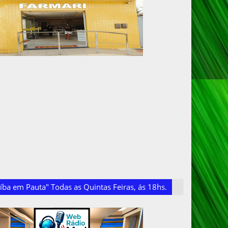
ba em Pauta" Todas as Quintas Feiras, ás 18hs.