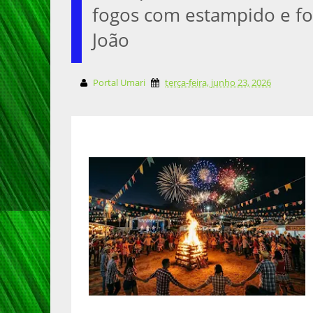
fogos com estampido e fo
João
Portal Umari
terça-feira, junho 23, 2026