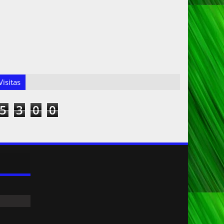
isitas
5
3
0
0