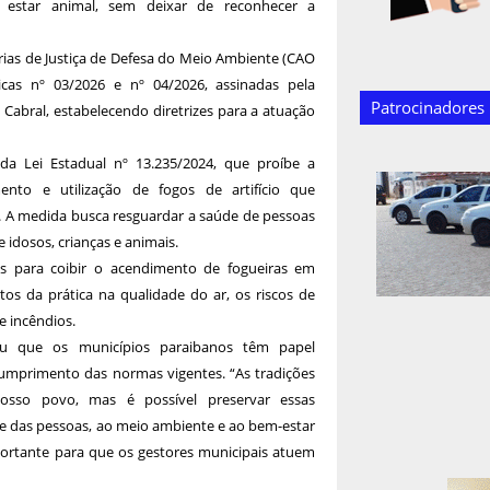
estar animal, sem deixar de reconhecer a
ias de Justiça de Defesa do Meio Ambiente (CAO
as nº 03/2026 e nº 04/2026, assinadas pela
Patrocinadores
Cabral, estabelecendo diretrizes para a atuação
a Lei Estadual nº 13.235/2024, que proíbe a
mento e utilização de fogos de artifício que
. A medida busca resguardar a saúde de pessoas
 idosos, crianças e animais.
as para coibir o acendimento de fogueiras em
os da prática na qualidade do ar, os riscos de
e incêndios.
u que os municípios paraibanos têm papel
umprimento das normas vigentes. “As tradições
nosso povo, mas é possível preservar essas
de das pessoas, ao meio ambiente e ao bem-estar
mportante para que os gestores municipais atuem