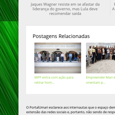
Jaques Wagner resiste em se afastar da
liderança do governo, mas Lula deve
A
recomendar saída
Postagens Relacionadas
MPF entra com ação para
Empreender Mari e
retirar hom...
orientam p...
O PortalUmari esclarece aos internautas que o espaço de
extensão das redes sociais e, portanto, não sendo de resp