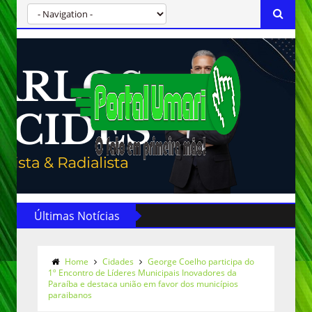
Últimas Notícias
Home
Cidades
George Coelho participa do
1º Encontro de Líderes Municipais Inovadores da
Paraíba e destaca união em favor dos municípios
paraibanos