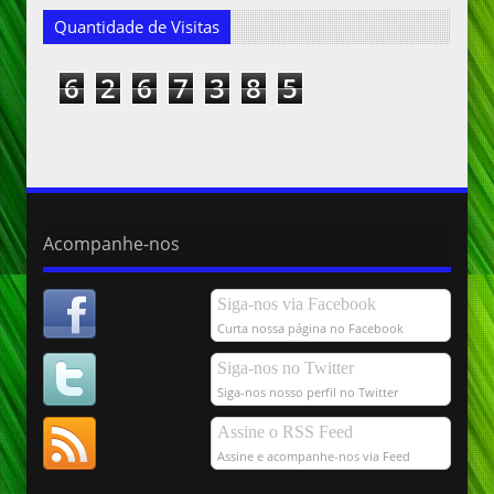
Quantidade de Visitas
6
2
6
7
3
8
5
Acompanhe-nos
Siga-nos via Facebook
Curta nossa página no Facebook
Siga-nos no Twitter
Siga-nos nosso perfil no Twitter
Assine o RSS Feed
Assine e acompanhe-nos via Feed