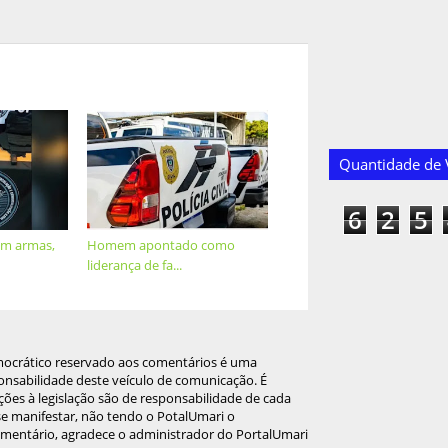
Quantidade de V
6
2
5
m armas,
Homem apontado como
liderança de fa...
mocrático reservado aos comentários é uma
onsabilidade deste veículo de comunicação. É
ções à legislação são de responsabilidade de cada
 se manifestar, não tendo o PotalUmari o
omentário, agradece o administrador do PortalUmari