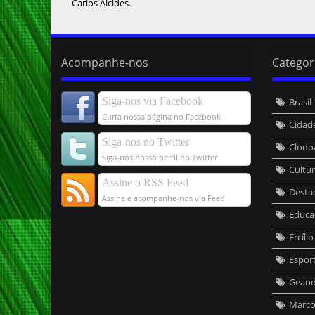
Carlos Alcides.
Acompanhe-nos
Categor
Siga-nos via Facebook
Brasil
Curta nossa página no Facebook
Cidad
Siga-nos no Twitter
Clodo
Siga-nos nosso perfil no Twitter
Cultu
Assine o RSS Feed
Desta
Assine e acompanhe-nos via Feed
Educa
Ercíli
Espor
Geand
Marcos