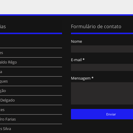
ias
Formulário de contato
Nome
es
E-mail
*
aldo Rêgo
ra
Mensagem
*
ques
ção
o Delgado
tes
ro Farias
 Silva