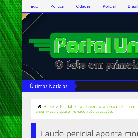
Início
Política
Cidades
Policial
Brasil
Últimas Notícias
Home
Policial
Laudo pericial aponta morte natur
a ser preso e quase linchado após acusações
Laudo pericial aponta mo