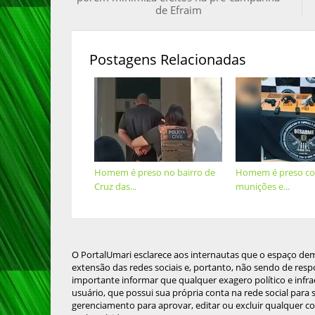
de Efraim
Postagens Relacionadas
Homem é preso no bairro de
Homem é preso co
Cruz das...
munições e...
O PortalUmari esclarece aos internautas que o espaço de
extensão das redes sociais e, portanto, não sendo de resp
importante informar que qualquer exagero político e infra
usuário, que possui sua própria conta na rede social para
gerenciamento para aprovar, editar ou excluir qualquer c