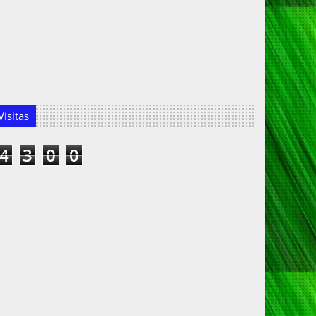
isitas
4
3
0
0