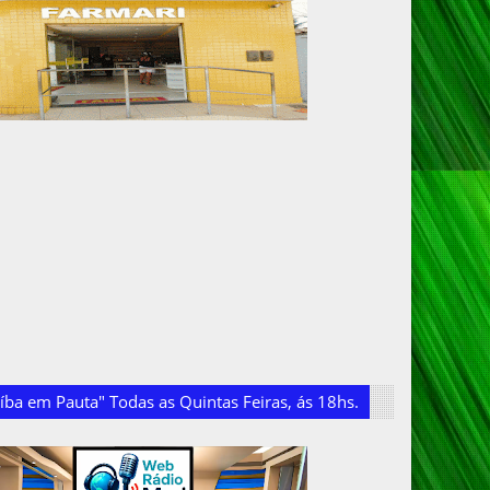
ba em Pauta" Todas as Quintas Feiras, ás 18hs.