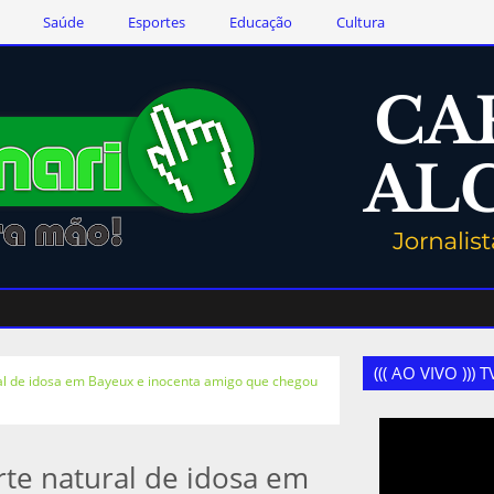
Saúde
Esportes
Educação
Cultura
((( AO VIVO )))
al de idosa em Bayeux e inocenta amigo que chegou
rte natural de idosa em