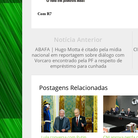
Com R7
Notícia Anterior
ABAFA | Hugo Motta é citado pela mídia
CI
nacional em reportagem sobre diálogo com
Vorcaro encontrado pela PF a respeito de
empréstimo para cunhada
Postagens Relacionadas
Lula conversa com Putin
CNJ aprova perda 