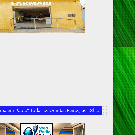
ba em Pauta" Todas as Quintas Feiras, ás 18hs.