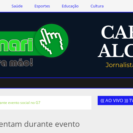
Saúde
Esportes
Educação
Cultura
((( AO VIVO )))
nte evento social no G7
entam durante evento