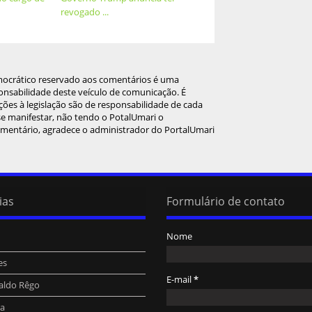
revogado ...
mocrático reservado aos comentários é uma
onsabilidade deste veículo de comunicação. É
ções à legislação são de responsabilidade de cada
 se manifestar, não tendo o PotalUmari o
omentário, agradece o administrador do PortalUmari
ias
Formulário de contato
Nome
es
E-mail
*
aldo Rêgo
ra