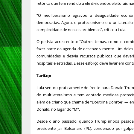
retórica que tem rendido a ele dividendos eleitorais n
“O neoliberalismo agravou a desigualdade econôm
democracias. Agora, o protecionismo e o unilaterali
complexidade de nossos problemas”, criticou Lula.
O petista acrescentou: “Outros temas, como o com
fazer parte da agenda de desenvolvimento. Um deles 
comunidades e desvia recursos públicos que deveri
hospitais e estradas. E esse esforço deve levar em cont
Tarifaço
Lula sentou praticamente de frente para Donald Trum
do multilateralismo e tem adotado medidas protecio
além de criar o que chama de “Doutrina Donroe” — em
Donald, no lugar do “M”.
Desde o ano passado, quando Trump impôs pesadas t
presidente Jair Bolsonaro (PL), condenado por golp