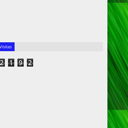
isitas
2
1
9
2