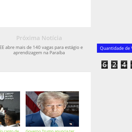
Próxima Notícia
EE abre mais de 140 vagas para estágio e
Quantidade de V
aprendizagem na Paraíba
6
2
4
do cargo de
Governo Trump anuncia ter