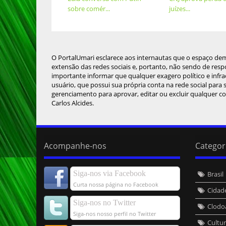
sobre comér...
juízes...
O PortalUmari esclarece aos internautas que o espaço de
extensão das redes sociais e, portanto, não sendo de resp
importante informar que qualquer exagero político e infra
usuário, que possui sua própria conta na rede social para
gerenciamento para aprovar, editar ou excluir qualquer c
Carlos Alcides.
Acompanhe-nos
Categor
Siga-nos via Facebook
Brasil
Curta nossa página no Facebook
Cidad
Siga-nos no Twitter
Clodo
Siga-nos nosso perfil no Twitter
Cultu