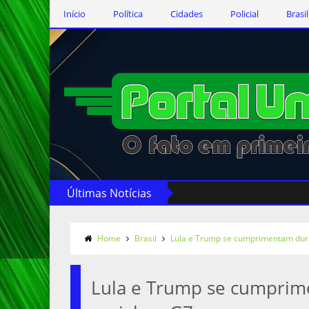
Início
Política
Cidades
Policial
Brasil
Últimas Notícias
Home
Brasil
Lula e Trump se cumprimentam dura
Lula e Trump se cumprim