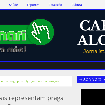
Saúde
Esportes
Educação
Cultura
((( AO VIVO )))
entam praga para a Igreja e cobra reparação
ais representam praga