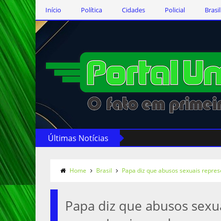
Início
Política
Cidades
Policial
Brasil
Últimas Notícias
Home
Brasil
Papa diz que abusos sexuais repres
Papa diz que abusos sexu