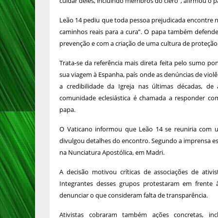
cuidar deles, incluindo membros do clero”, afirmou o p
Leão 14 pediu que toda pessoa prejudicada encontre na
caminhos reais para a cura”. O papa também defen
prevenção e com a criação de uma cultura de proteção 
Trata-se da referência mais direta feita pelo sumo pon
sua viagem à Espanha, país onde as denúncias de violên
a credibilidade da Igreja nas últimas décadas, de
comunidade eclesiástica é chamada a responder com 
papa.
O Vaticano informou que Leão 14 se reuniria com u
divulgou detalhes do encontro. Segundo a imprensa es
na Nunciatura Apostólica, em Madri.
A decisão motivou críticas de associações de ativ
Integrantes desses grupos protestaram em frente 
denunciar o que consideram falta de transparência.
Ativistas cobraram também ações concretas, inc