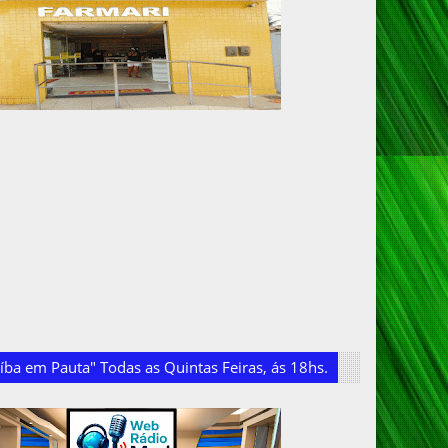
ba em Pauta" Todas as Quintas Feiras, ás 18hs.