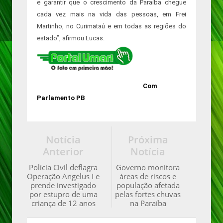
e garantir que o crescimento da Paraíba chegue
cada vez mais na vida das pessoas, em Frei
Martinho, no Curimataú e em todas as regiões do
estado”, afirmou Lucas.
Com
Parlamento PB
Notícia
Próxima
Anterior
Notícia
Polícia Civil deflagra
Governo monitora
Operação Angelus I e
áreas de riscos e
prende investigado
população afetada
por estupro de uma
pelas fortes chuvas
criança de 12 anos
na Paraíba