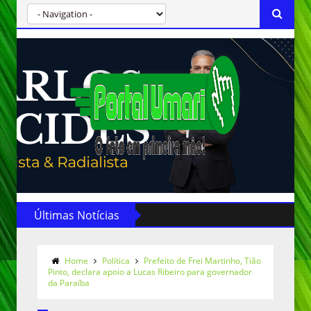
Últimas Notícias
Home
Política
Prefeito de Frei Martinho, Tião
Pinto, declara apoio a Lucas Ribeiro para governador
da Paraíba