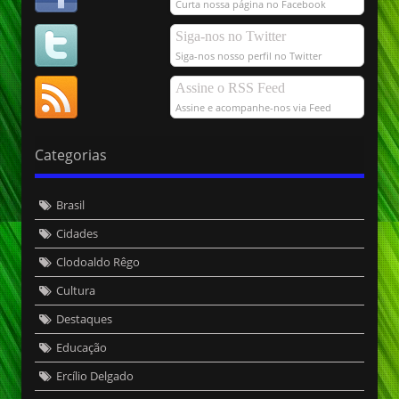
Curta nossa página no Facebook
Siga-nos no Twitter
Siga-nos nosso perfil no Twitter
Assine o RSS Feed
Assine e acompanhe-nos via Feed
Categorias
Brasil
Cidades
Clodoaldo Rêgo
Cultura
Destaques
Educação
Ercílio Delgado