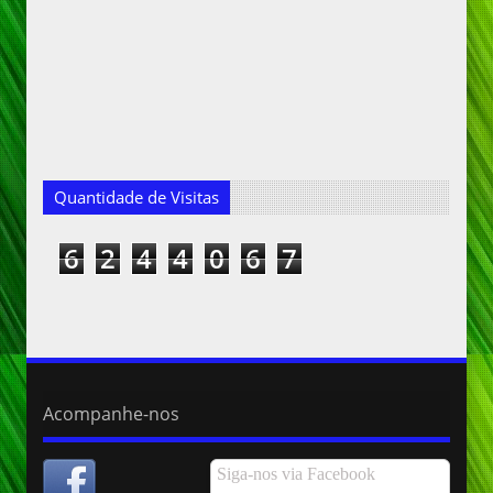
Quantidade de Visitas
6
2
4
4
0
6
7
Acompanhe-nos
Siga-nos via Facebook