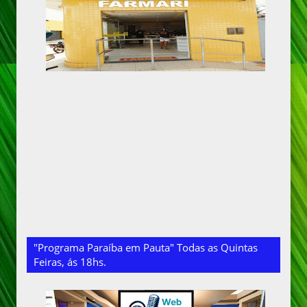
"Programa Paraíba em Pauta" Todas as Quintas
Feiras, ás 18hs.