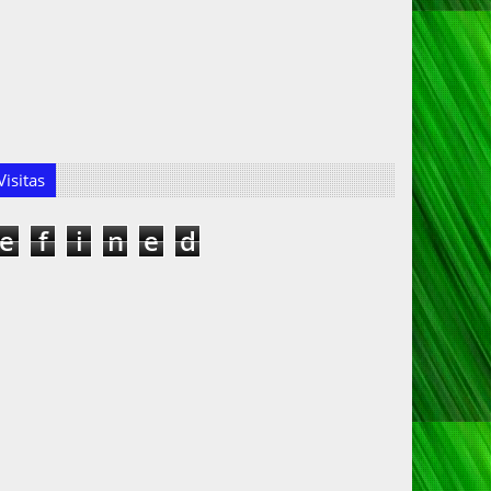
isitas
e
f
i
n
e
d