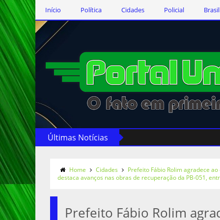
Início
Política
Cidades
Policial
Brasil
Últimas Notícias
Home
Cidades
Prefeito Fábio Rolim agradece ao 
destaca avanços nas obras de recuperação da PB-051, entr
Prefeito Fábio Rolim agr