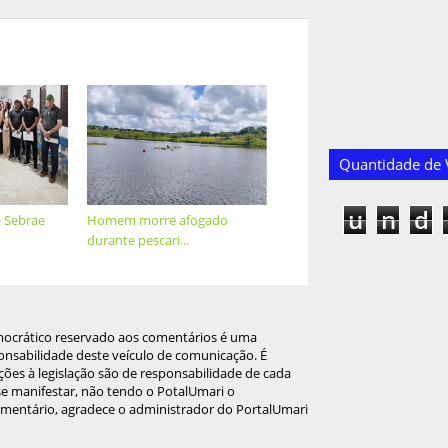
Quantidade de V
u
n
d
 Sebrae
Homem morre afogado
durante pescari...
mocrático reservado aos comentários é uma
onsabilidade deste veículo de comunicação. É
ções à legislação são de responsabilidade de cada
 se manifestar, não tendo o PotalUmari o
omentário, agradece o administrador do PortalUmari