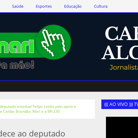
Saúde
Esportes
Educação
Cultura
((( AO VIVO )))
deputado estadual Felipe Leitão pelo apoio e
e Caldas Brandão, Mari e a BR-230
adece ao deputado