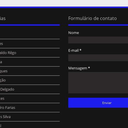
ias
Formulário de contato
Nome
es
E-mail
*
aldo Rêgo
ra
Mensagem
*
ques
ção
o Delgado
tes
ro Farias
 Silva
l