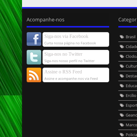
Acompanhe-nos
Categor
Siga-nos via Facebook
Brasil
Curta nossa página no Facebook
Cidad
Siga-nos no Twitter
Clodo
Siga-nos nosso perfil no Twitter
Cultu
Assine o RSS Feed
Desta
Assine e acompanhe-nos via Feed
Educa
Ercíli
Espor
Geand
Marcos
Policia