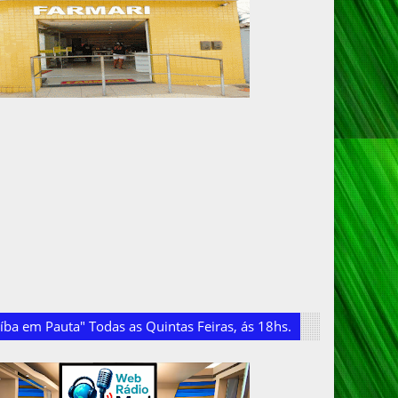
ba em Pauta" Todas as Quintas Feiras, ás 18hs.