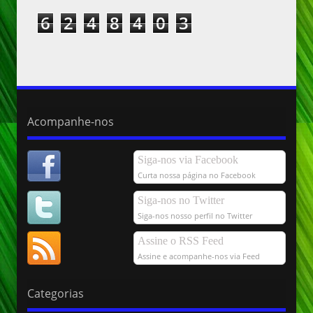
6
2
4
8
4
0
3
Acompanhe-nos
Siga-nos via Facebook
Curta nossa página no Facebook
Siga-nos no Twitter
Siga-nos nosso perfil no Twitter
Assine o RSS Feed
Assine e acompanhe-nos via Feed
Categorias