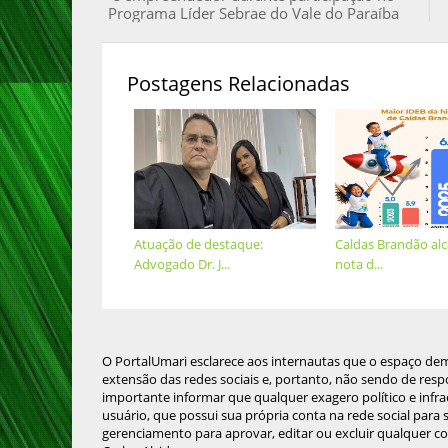
Programa Líder Sebrae do Vale do Paraíba
Postagens Relacionadas
Atuação de destaque:
Caldas Brandão al
Advogado Dr. J...
nota d...
O PortalUmari esclarece aos internautas que o espaço de
extensão das redes sociais e, portanto, não sendo de resp
importante informar que qualquer exagero político e infra
usuário, que possui sua própria conta na rede social para
gerenciamento para aprovar, editar ou excluir qualquer c