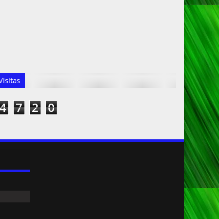
isitas
4
7
2
0