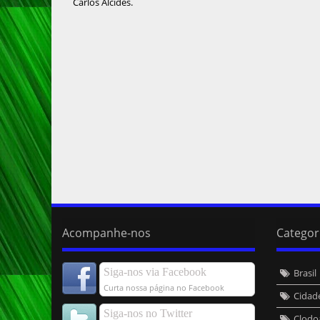
Carlos Alcides.
Acompanhe-nos
Categor
Siga-nos via Facebook
Brasil
Curta nossa página no Facebook
Cidad
Siga-nos no Twitter
Clodo