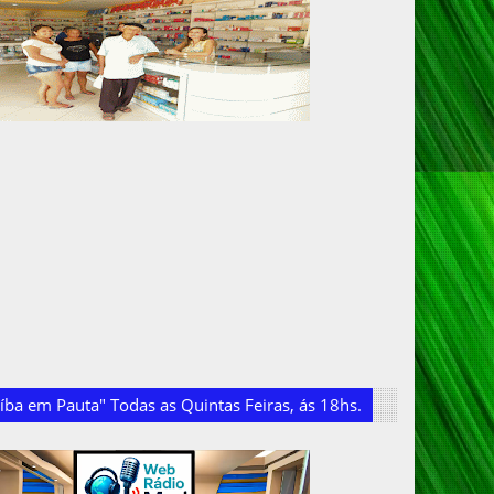
ba em Pauta" Todas as Quintas Feiras, ás 18hs.