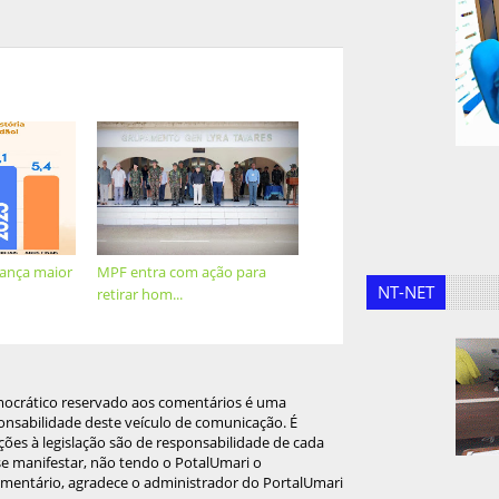
cança maior
MPF entra com ação para
NT-NET
retirar hom...
mocrático reservado aos comentários é uma
onsabilidade deste veículo de comunicação. É
ções à legislação são de responsabilidade de cada
 se manifestar, não tendo o PotalUmari o
omentário, agradece o administrador do PortalUmari