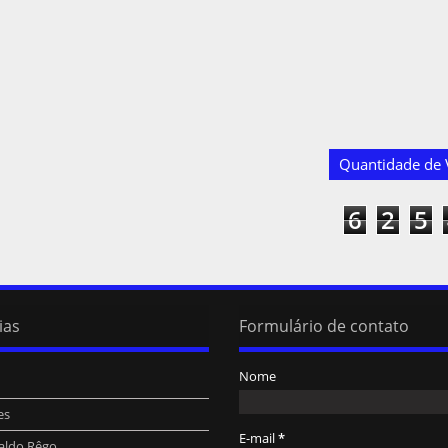
Quantidade de V
6
2
5
ias
Formulário de contato
Nome
es
E-mail
*
aldo Rêgo