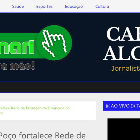
Saúde
Esportes
Educação
Cultura
((( AO VIVO )))
rtalece Rede de Proteção da Criança e do
to
Poço fortalece Rede de