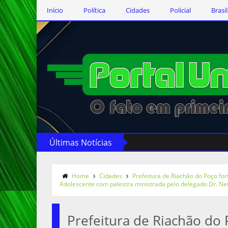
Início
Política
Cidades
Policial
Brasil
Últimas Notícias
Home
Cidades
Prefeitura de Riachão do Poço fo
Adolescente com palestra ministrada pelo delegado Dr. Ne
Prefeitura de Riachão do 