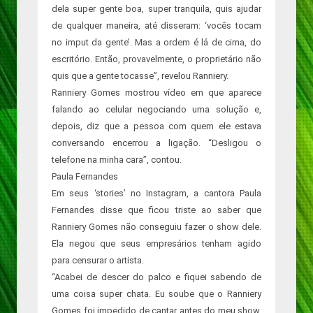
dela super gente boa, super tranquila, quis ajudar
de qualquer maneira, até disseram: ‘vocês tocam
no imput da gente’. Mas a ordem é lá de cima, do
escritório. Então, provavelmente, o proprietário não
quis que a gente tocasse”, revelou Ranniery.
Ranniery Gomes mostrou vídeo em que aparece
falando ao celular negociando uma solução e,
depois, diz que a pessoa com quem ele estava
conversando encerrou a ligação. “Desligou o
telefone na minha cara”, contou.
Paula Fernandes
Em seus ‘stories’ no Instagram, a cantora Paula
Fernandes disse que ficou triste ao saber que
Ranniery Gomes não conseguiu fazer o show dele.
Ela negou que seus empresários tenham agido
para censurar o artista.
“Acabei de descer do palco e fiquei sabendo de
uma coisa super chata. Eu soube que o Ranniery
Gomes foi impedido de cantar antes do meu show.