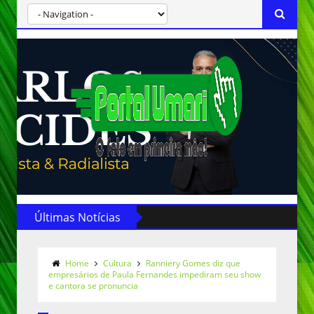
Últimas Notícias
Home
Cultura
Ranniery Gomes diz que
empresários de Paula Fernandes impediram seu show
e cantora se pronuncia