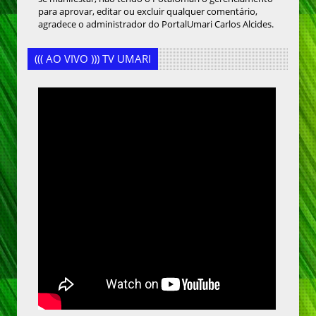
para aprovar, editar ou excluir qualquer comentário,
agradece o administrador do PortalUmari Carlos Alcides.
((( AO VIVO ))) TV UMARI