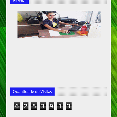
NT-NET
Quantidade de Visitas
6
2
5
3
9
1
3