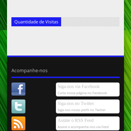
Quantidade de Visitas
Acompanhe-nos
Siga-nos via Facebook
Curta nossa página no Facebook
Siga-nos no Twitter
Siga-nos nosso perfil no Twitter
Assine o RSS Feed
Assine e acompanhe-nos via Feed