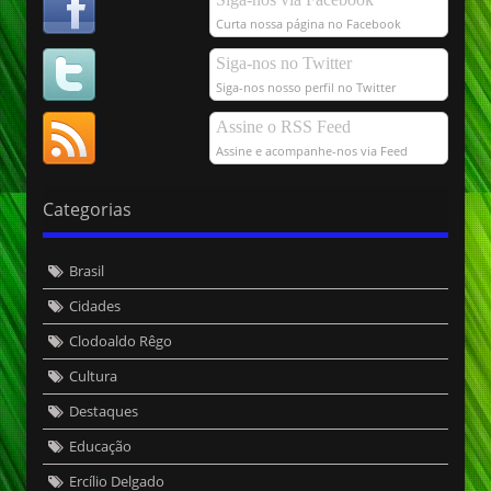
Curta nossa página no Facebook
Siga-nos no Twitter
Siga-nos nosso perfil no Twitter
Assine o RSS Feed
Assine e acompanhe-nos via Feed
Categorias
Brasil
Cidades
Clodoaldo Rêgo
Cultura
Destaques
Educação
Ercílio Delgado