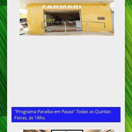
"Programa Paraíba em Pauta" Todas as Quintas
Feiras, ás 18hs.