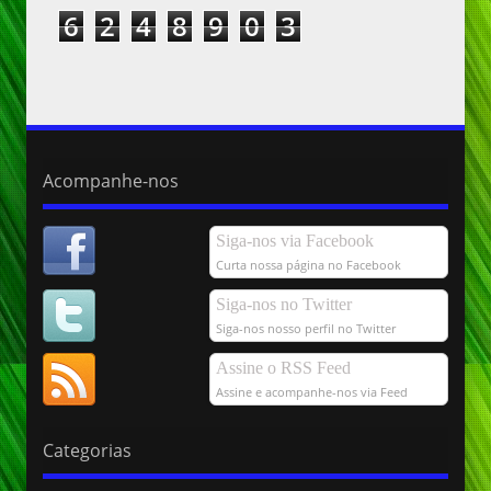
6
2
4
8
9
0
3
Acompanhe-nos
Siga-nos via Facebook
Curta nossa página no Facebook
Siga-nos no Twitter
Siga-nos nosso perfil no Twitter
Assine o RSS Feed
Assine e acompanhe-nos via Feed
Categorias