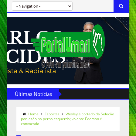
Últimas Notícias
Home
Esportes
Wesley é cortado da Seleção
por lesão na perna esquerda; volante Éderson é
convocado