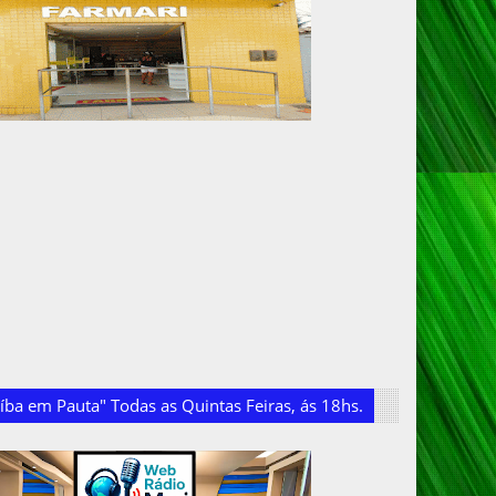
ba em Pauta" Todas as Quintas Feiras, ás 18hs.