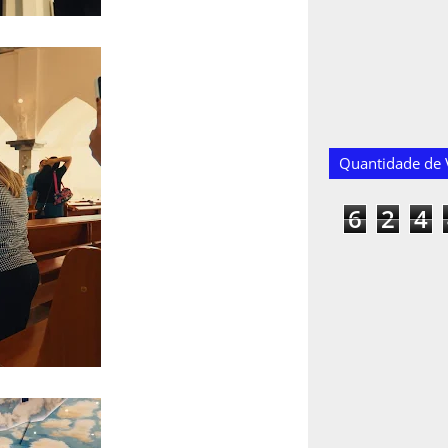
Quantidade de V
6
2
4