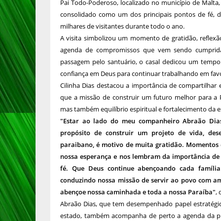
Pai Todo-Poderoso, localizado no município de Malta,
consolidado como um dos principais pontos de fé, d
milhares de visitantes durante todo o ano.
A visita simbolizou um momento de gratidão, reflexã
agenda de compromissos que vem sendo cumprida 
passagem pelo santuário, o casal dedicou um tempo
confiança em Deus para continuar trabalhando em fav
Cilinha Dias destacou a importância de compartilha
que a missão de construir um futuro melhor para a 
mas também equilíbrio espiritual e fortalecimento da 
"Estar ao lado do meu companheiro Abraão Dias
propósito de construir um projeto de vida, de
paraibano, é motivo de muita gratidão. Momentos 
nossa esperança e nos lembram da importância de
fé. Que Deus continue abençoando cada família
conduzindo nossa missão de servir ao povo com am
abençoe nossa caminhada e toda a nossa Paraíba"
, 
Abraão Dias, que tem desempenhado papel estratégico
estado, também acompanha de perto a agenda da pr