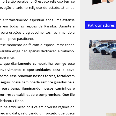
 no Sertão paraibano. O espaço religioso tem se
evoção e turismo religioso do estado, atraindo
o e fortalecimento espiritual, após uma extensa
Patrocinadores
em todas as regiões da Paraíba. Durante a
 para orações e agradecimentos, reafirmando a
or do povo paraibano.
r esse momento de fé com o esposo, ressaltando
Paraíba exige não apenas dedicação e trabalho,
esperança.
, que diariamente compartilha comigo esse
senvolvimento e oportunidades para o povo
como esse renovam nossas forças, fortalecem
 seguir nossa caminhada sempre guiados pela
 paraibana, iluminando nossos caminhos e
or, responsabilidade e compromisso. Que Ele
declarou Cilinha.
 na articulação política em diversas regiões do
é-candidata, reforçando um projeto que busca