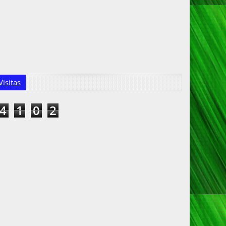
isitas
4
1
0
2