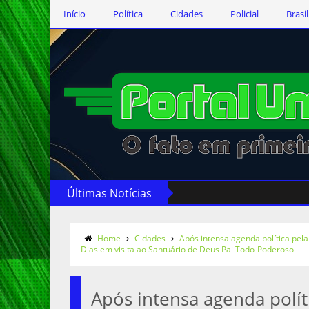
Início
Política
Cidades
Policial
Brasil
Últimas Notícias
Home
Cidades
Após intensa agenda política pela
Dias em visita ao Santuário de Deus Pai Todo-Poderoso
Após intensa agenda políti