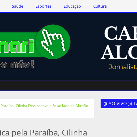
Saúde
Esportes
Educação
Cultura
((( AO VIVO )))
 Paraíba, Cilinha Dias renova a fé ao lado de Abraão
ca pela Paraíba, Cilinha