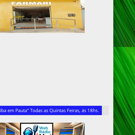
ba em Pauta" Todas as Quintas Feiras, ás 18hs.