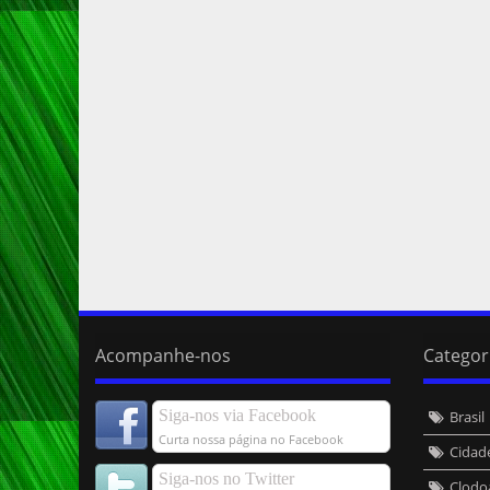
Acompanhe-nos
Categor
Siga-nos via Facebook
Brasil
Curta nossa página no Facebook
Cidad
Siga-nos no Twitter
Clodo