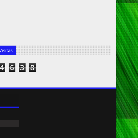
isitas
4
6
3
8