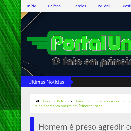
Início
Política
Cidades
Policial
Brasil
Últimas Notícias
Home
Policial
Homem é preso agredir companhei
relacionamento aberto em Princesa Isabel
Homem é preso agredir 