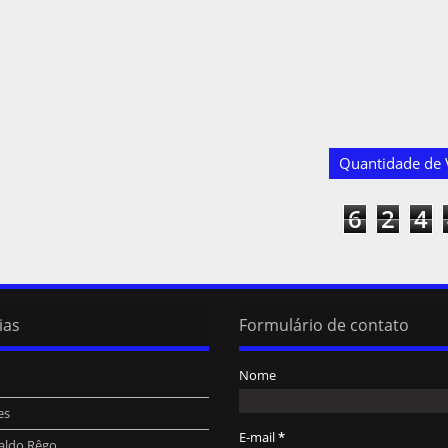
Quantidade de V
6
2
4
ias
Formulário de contato
Nome
es
E-mail
*
aldo Rêgo