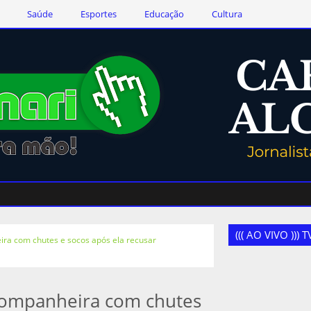
Saúde
Esportes
Educação
Cultura
((( AO VIVO )))
ra com chutes e socos após ela recusar
companheira com chutes