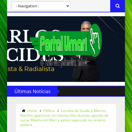
Últimas Notícias
Home
Política
Lucinha da Saúde e Marcos
Martins aparecem na mesma foto durante agenda de
Lucas Ribeiro em Marí e gesto repercute no cenário
político