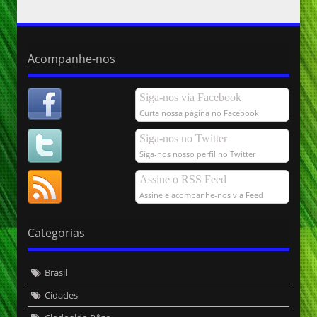
Acompanhe-nos
Siga-nos via Facebook
Curta nossa página no Facebook
Siga-nos no Twitter
Siga-nos nosso perfil no Twitter
Assine o RSS Feed
Assine e acompanhe-nos via Feed
Categorias
Brasil
Cidades