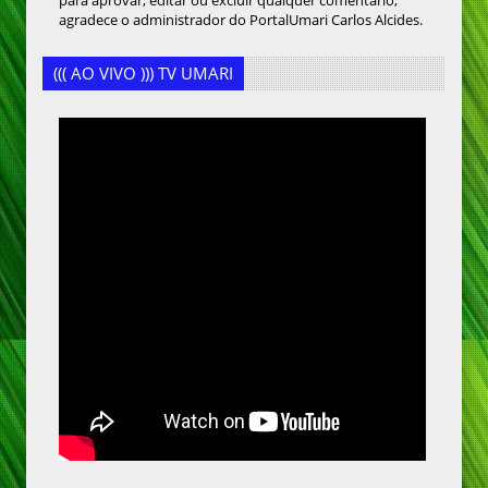
agradece o administrador do PortalUmari Carlos Alcides.
((( AO VIVO ))) TV UMARI