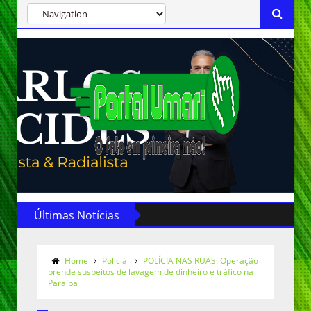
Últimas Notícias
Home
Policial
POLÍCIA NAS RUAS: Operação
prende suspeitos de lavagem de dinheiro e tráfico na
Paraíba