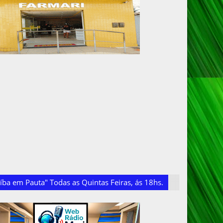
ba em Pauta" Todas as Quintas Feiras, ás 18hs.