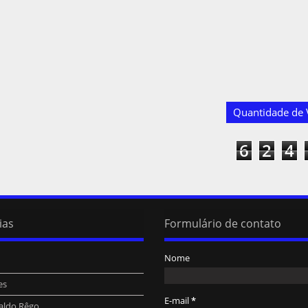
Quantidade de V
6
2
4
ias
Formulário de contato
Nome
es
E-mail
*
aldo Rêgo