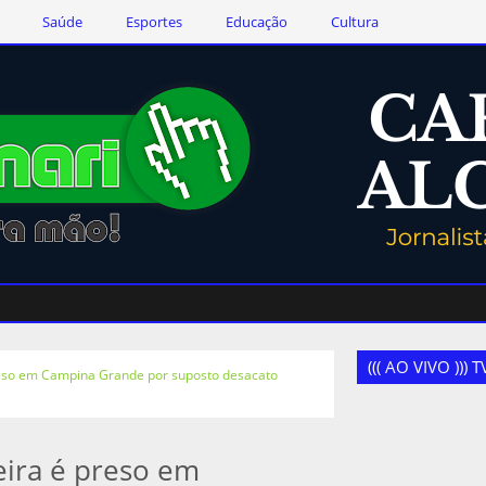
Saúde
Esportes
Educação
Cultura
((( AO VIVO )))
reso em Campina Grande por suposto desacato
eira é preso em