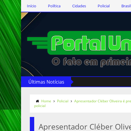
Início
Política
Cidades
Policial
Brasil
Últimas Notícias
Home
Policial
Apresentador Cléber Oliveira é p
policial
Apresentador Cléber Oliv