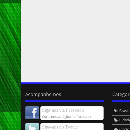
Acompanhe-nos
Categor
Siga-nos via Facebook
Brasil
Curta nossa página no Facebook
Cidad
Siga-nos no Twitter
Clodo