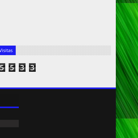
isitas
5
5
3
3