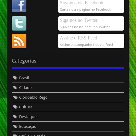
Siga-nos via Facebook
Curta nossa página no Facebook
Siga-nos no Twitter
Siga-nos nosso perfil no Twitter
Assine o RSS Feed
Assine e acompanhe-nos via Feed
Categorias
Brasil
Cidades
Clodoaldo Rêgo
Cultura
Destaques
Educação