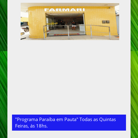
"Programa Paraíba em Pauta" Todas as Quintas
Feiras, ás 18hs.