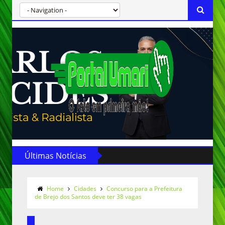
Últimas Notícias
Home
Cidades
Concurso para a Prefeitura
de Brejo dos Santos deve ter 38 vagas