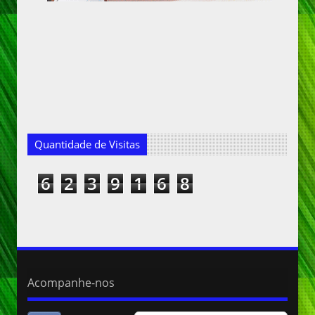
Quantidade de Visitas
6
2
3
9
1
6
8
Acompanhe-nos