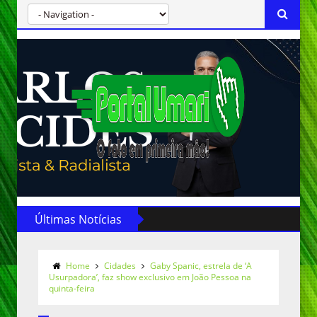
Últimas Notícias
Home
Cidades
Gaby Spanic, estrela de ‘A
Usurpadora’, faz show exclusivo em João Pessoa na
quinta-feira