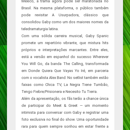
México, a trama agora pode ser maratonada no
Brasil. Na mesma plataforma, o público também
pode revisitar A Usurpadora, clássico que
consolidou Gaby como um dos maiores nomes da
teledramaturgia latina.
Com uma sólida carreira musical, Gaby Spanic
promete um repertório vibrante, que mistura hits
próprios e interpretações marcantes. Entre eles,
está a versão em espanhol do sucesso Wherever
You Will Go, da banda The Calling, transformada
em Donde Quiera Que Vayas Yo Iré, em parceria
com o vocalista Alex Band. No setlist também estão
faixas como Chica TV, La Negra Tiene Tumbão,
Tengo Fiebre/Prisionera e Necesito Tu Tierra.
Além da apresentação, os fãs terão a chance única
de participar do Meet & Greet — um momento
intimista para conversar com Gaby e registrar uma
foto exclusiva no final do show. Uma oportunidade
rara para quem sempre sonhou em estar frente a