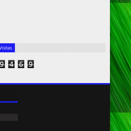
isitas
9
4
6
9