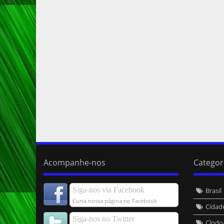
Acompanhe-nos
Categor
Siga-nos via Facebook
Brasil
Curta nossa página no Facebook
Cidad
Siga-nos no Twitter
Clodo