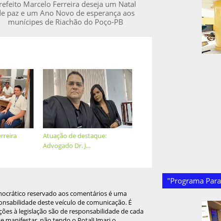
refeito Marcelo Ferreira deseja um Natal
de paz e um Ano Novo de esperança aos
munícipes de Riachão do Poço-PB
rreira
Atuação de destaque:
Advogado Dr. J...
"Programa Paraí
mocrático reservado aos comentários é uma
onsabilidade deste veículo de comunicação. É
ções à legislação são de responsabilidade de cada
 se manifestar, não tendo o PotalUmari o