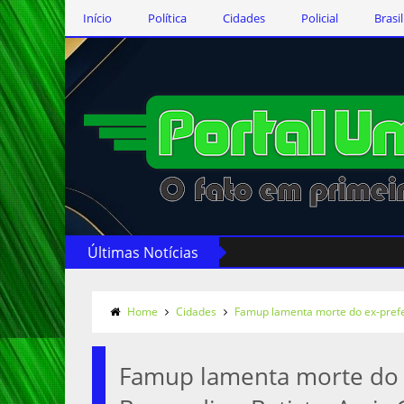
Início
Política
Cidades
Policial
Brasil
Últimas Notícias
Home
Cidades
Famup lamenta morte do ex-prefe
Famup lamenta morte do 