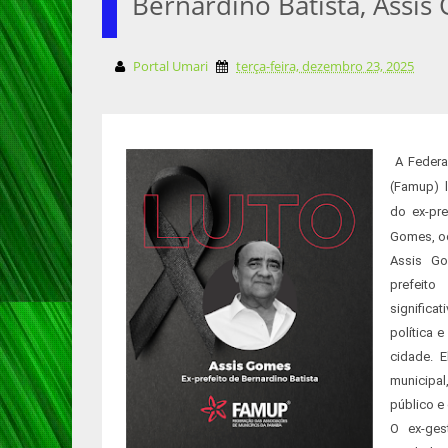
Bernardino Batista, Assi
Portal Umari
terça-feira, dezembro 23, 2025
A Federa
(Famup) l
do ex-pre
Gomes, oc
Assis Go
prefeit
signific
política 
cidade. 
municipa
público e
O ex-ges