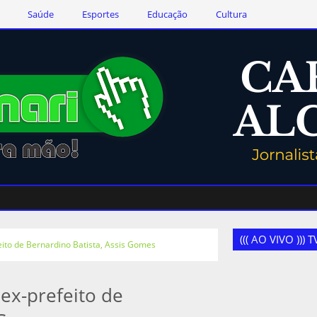
Saúde
Esportes
Educação
Cultura
((( AO VIVO )))
ito de Bernardino Batista, Assis Gomes
ex-prefeito de