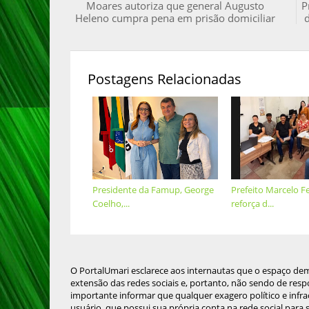
Moares autoriza que general Augusto
P
Heleno cumpra pena em prisão domiciliar
Postagens Relacionadas
Presidente da Famup, George
Prefeito Marcelo Fe
Coelho,...
reforça d...
O PortalUmari esclarece aos internautas que o espaço de
extensão das redes sociais e, portanto, não sendo de resp
importante informar que qualquer exagero político e infra
usuário, que possui sua própria conta na rede social para