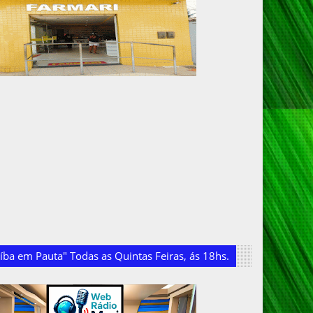
ba em Pauta" Todas as Quintas Feiras, ás 18hs.