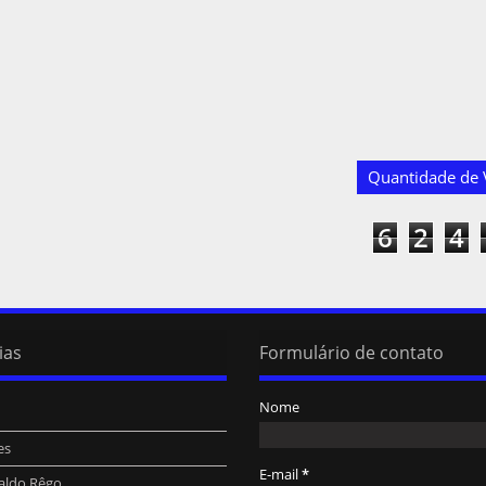
Quantidade de V
6
2
4
ias
Formulário de contato
Nome
es
E-mail
*
aldo Rêgo