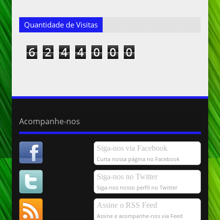
Quantidade de Visitas
6
2
4
4
0
0
0
Acompanhe-nos
Siga-nos via Facebook
Curta nossa página no Facebook
Siga-nos no Twitter
Siga-nos nosso perfil no Twitter
Assine o RSS Feed
Assine e acompanhe-nos via Feed