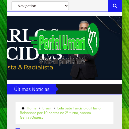
Últimas Notícias
Home
Brasil
Lula bate Tarcísio ou Flávio
Bolsonaro por 10 pontos no 2º turno, aponta
Genial/Quaest