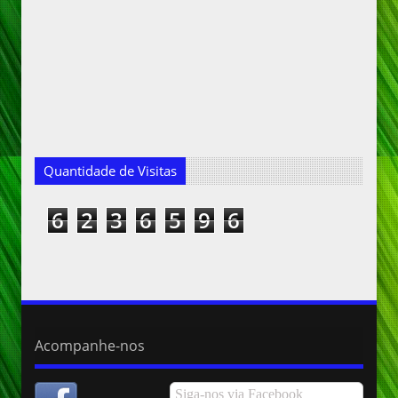
Quantidade de Visitas
6
2
3
6
5
9
6
Acompanhe-nos
Siga-nos via Facebook