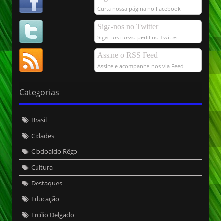
Curta nossa página no Facebook
Siga-nos no Twitter
Siga-nos nosso perfil no Twitter
Assine o RSS Feed
Assine e acompanhe-nos via Feed
Categorias
Brasil
Cidades
Clodoaldo Rêgo
Cultura
Destaques
Educação
Ercílio Delgado