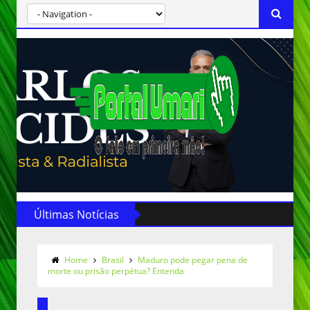
Últimas Notícias
Home
Brasil
Maduro pode pegar pena de
morte ou prisão perpétua? Entenda