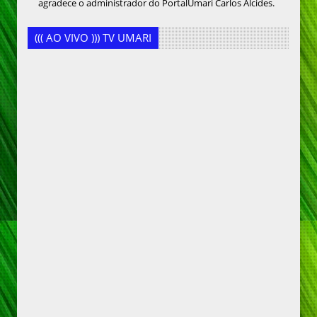
agradece o administrador do PortalUmari Carlos Alcides.
((( AO VIVO ))) TV UMARI