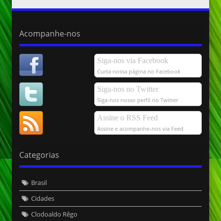
Acompanhe-nos
Siga-nos via Facebook
Curta nossa página no Facebook
Siga-nos no Twitter
Siga-nos nosso perfil no Twitter
Assine o RSS Feed
Assine e acompanhe-nos via Feed
Categorias
Brasil
Cidades
Clodoaldo Rêgo