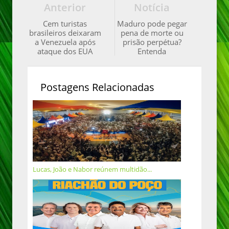
Anterior
Notícia
Cem turistas
Maduro pode pegar
brasileiros deixaram
pena de morte ou
a Venezuela após
prisão perpétua?
ataque dos EUA
Entenda
Postagens Relacionadas
Lucas, João e Nabor reúnem multidão...