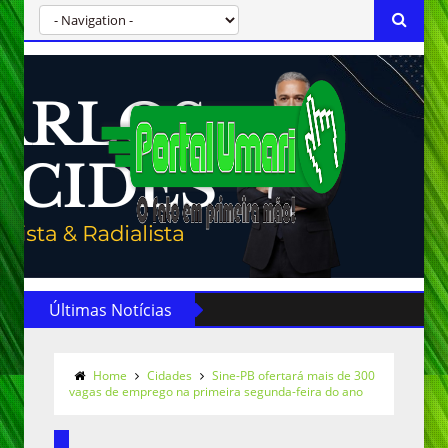
Últimas Notícias
Home
Cidades
Sine-PB ofertará mais de 300
vagas de emprego na primeira segunda-feira do ano