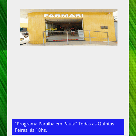
"Programa Paraíba em Pauta" Todas as Quintas
Feiras, ás 18hs.