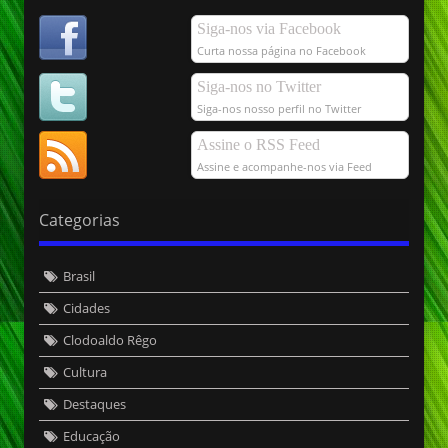
Siga-nos via Facebook
Curta nossa página no Facebook
Siga-nos no Twitter
Siga-nos nosso perfil no Twitter
Assine o RSS Feed
Assine e acompanhe-nos via Feed
Categorias
Brasil
Cidades
Clodoaldo Rêgo
Cultura
Destaques
Educação