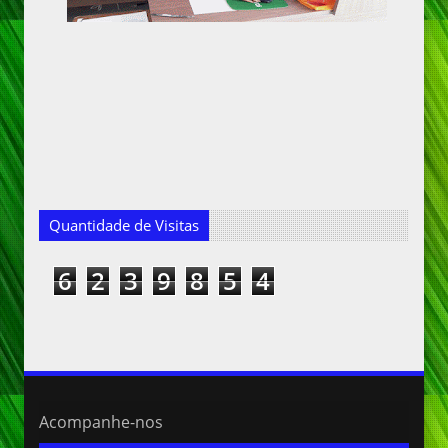
Quantidade de Visitas
6
2
3
9
8
5
4
Acompanhe-nos