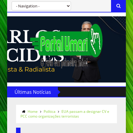
Últimas Notícias
Home
Política
EUA passam a designar CV e
PCC como organizações terroristas