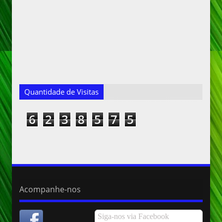
Quantidade de Visitas
6
2
3
8
5
7
5
Acompanhe-nos
Siga-nos via Facebook