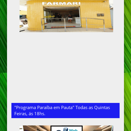
"Programa Paraíba em Pauta" Todas as Quintas
Feiras, ás 18hs.