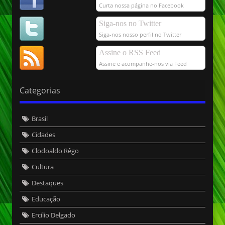
Curta nossa página no Facebook
Siga-nos no Twitter
Siga-nos nosso perfil no Twitter
Assine o RSS Feed
Assine e acompanhe-nos via Feed
Categorias
Brasil
Cidades
Clodoaldo Rêgo
Cultura
Destaques
Educação
Ercílio Delgado