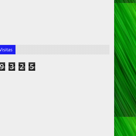
isitas
9
3
2
5