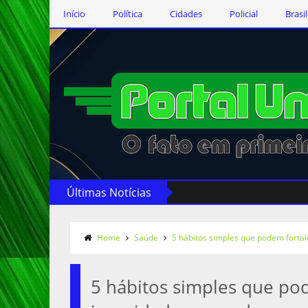
Início
Política
Cidades
Policial
Brasil
Últimas Notícias
Home
Saúde
5 hábitos simples que podem fortal
5 hábitos simples que po