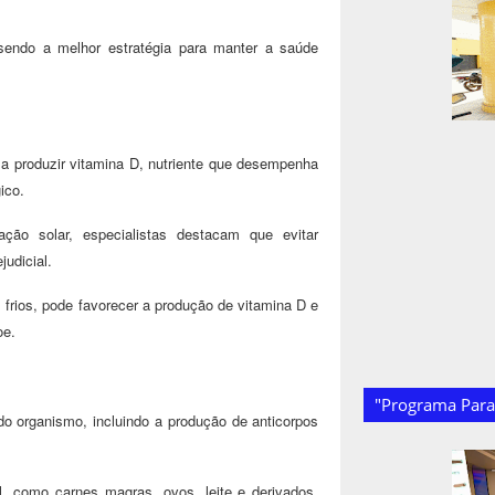
 sendo a melhor estratégia para manter a saúde
a produzir vitamina D, nutriente que desempenha
ico.
ção solar, especialistas destacam que evitar
udicial.
 frios, pode favorecer a produção de vitamina D e
oe.
"Programa Paraí
o organismo, incluindo a produção de anticorpos
l, como carnes magras, ovos, leite e derivados,