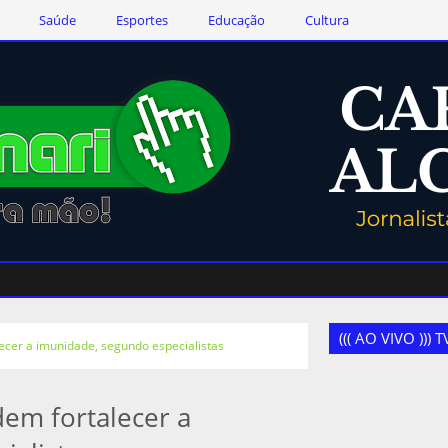
Saúde
Esportes
Educação
Cultura
((( AO VIVO )))
ecer a imunidade, segundo especialistas
dem fortalecer a