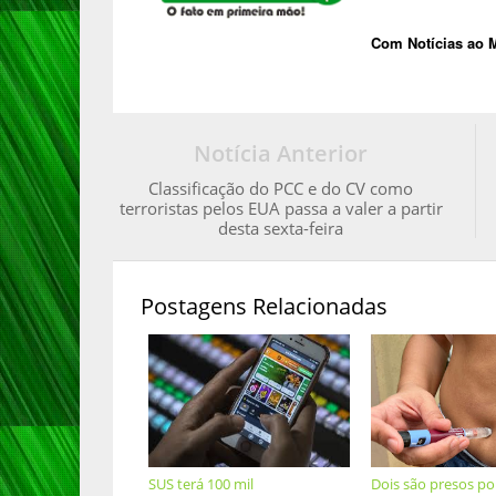
Com Notícias ao 
Notícia Anterior
Classificação do PCC e do CV como
terroristas pelos EUA passa a valer a partir
desta sexta-feira
Postagens Relacionadas
SUS terá 100 mil
Dois são presos po