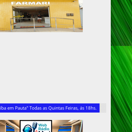
ba em Pauta" Todas as Quintas Feiras, ás 18hs.