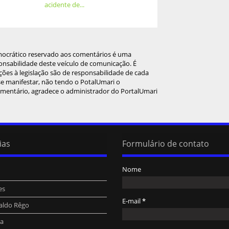
acidente de...
mocrático reservado aos comentários é uma
onsabilidade deste veículo de comunicação. É
ções à legislação são de responsabilidade de cada
 se manifestar, não tendo o PotalUmari o
omentário, agradece o administrador do PortalUmari
ias
Formulário de contato
Nome
es
E-mail
*
aldo Rêgo
ra