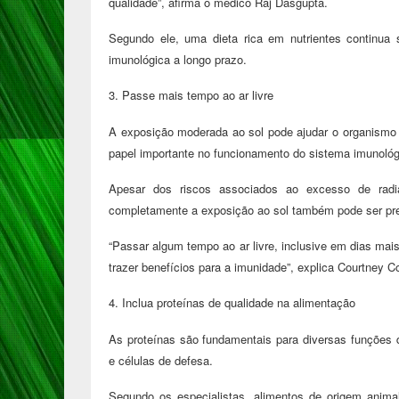
qualidade”, afirma o médico Raj Dasgupta.
Segundo ele, uma dieta rica em nutrientes continua
imunológica a longo prazo.
3. Passe mais tempo ao ar livre
A exposição moderada ao sol pode ajudar o organismo 
papel importante no funcionamento do sistema imunológ
Apesar dos riscos associados ao excesso de radia
completamente a exposição ao sol também pode ser prej
“Passar algum tempo ao ar livre, inclusive em dias mais
trazer benefícios para a imunidade”, explica Courtney C
4. Inclua proteínas de qualidade na alimentação
As proteínas são fundamentais para diversas funções d
e células de defesa.
Segundo os especialistas, alimentos de origem anima