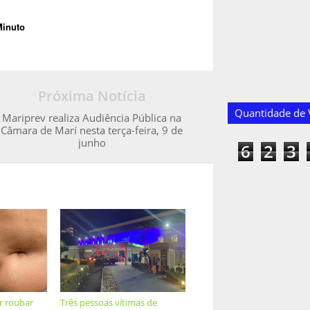
Minuto
Próxima Notícia
Quantidade de V
Mariprev realiza Audiência Pública na
Câmara de Marí nesta terça-feira, 9 de
junho
6
2
3
r roubar
Três pessoas vítimas de