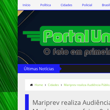
Início
Política
Cidades
Policial
Brasil
Últimas Notícias
Home
Cidades
Mariprev realiza Audiência Públic
Mariprev realiza Audiênci