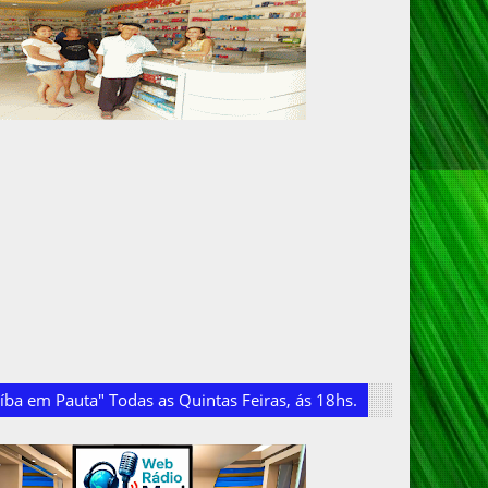
ba em Pauta" Todas as Quintas Feiras, ás 18hs.