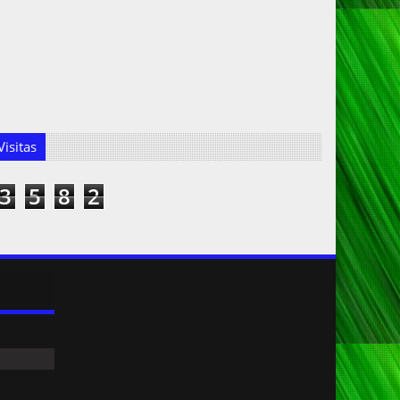
isitas
3
5
8
2