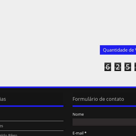
Quantidade de V
6
2
5
ias
Formulário de contato
Nome
es
E-mail
*
aldo Rêgo