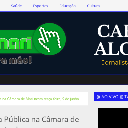
Saúde
Esportes
Educação
Cultura
((( AO VIVO )))
a na Câmara de Marí nesta terça-feira, 9 de junho
a Pública na Câmara de