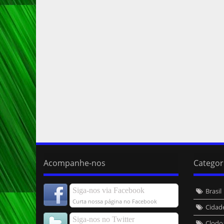
Acompanhe-nos
Categor
Siga-nos via Facebook
Brasil
Curta nossa página no Facebook
Cidad
Siga-nos no Twitter
Clodo