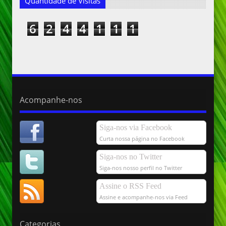
Quantidade de Visitas
6
2
4
4
1
1
1
Acompanhe-nos
Siga-nos via Facebook
Curta nossa página no Facebook
Siga-nos no Twitter
Siga-nos nosso perfil no Twitter
Assine o RSS Feed
Assine e acompanhe-nos via Feed
Categorias