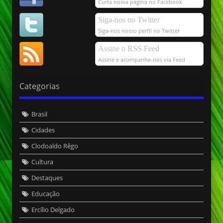
Curta nossa página no Facebook
Siga-nos no Twitter
Siga-nos nosso perfil no Twitter
Assine o RSS Feed
Assine e acompanhe-nos via Feed
Categorias
Brasil
Cidades
Clodoaldo Rêgo
Cultura
Destaques
Educação
Ercílio Delgado