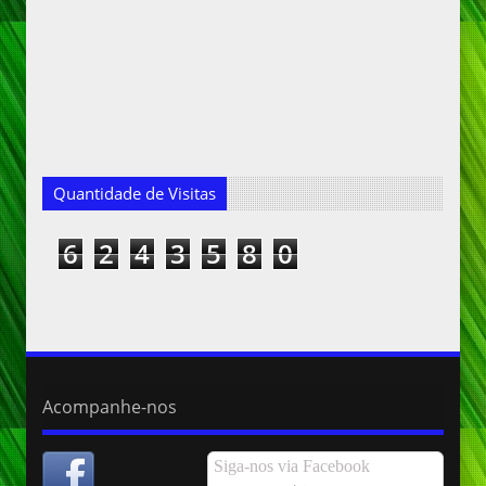
Quantidade de Visitas
6
2
4
3
5
8
0
Acompanhe-nos
Siga-nos via Facebook