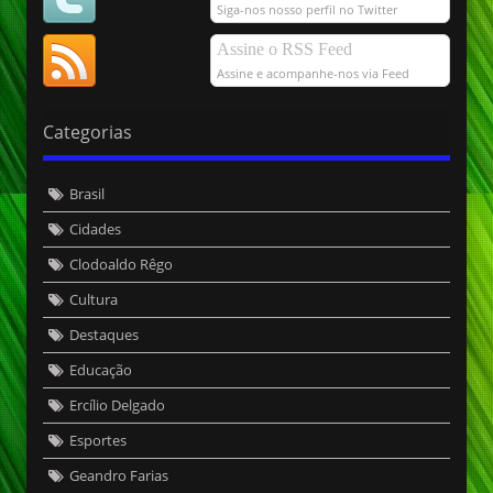
Siga-nos nosso perfil no Twitter
Assine o RSS Feed
Assine e acompanhe-nos via Feed
Categorias
Brasil
Cidades
Clodoaldo Rêgo
Cultura
Destaques
Educação
Ercílio Delgado
Esportes
Geandro Farias