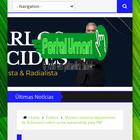
Últimas Notícias
Home
Política
Moraes autoriza depoimento
de Bolsonaro sobre arma apreendida pela PM