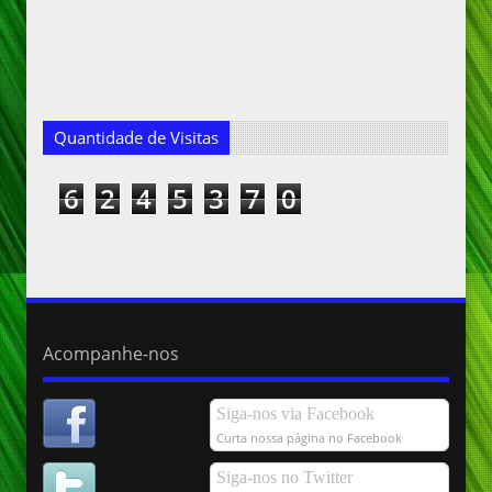
Quantidade de Visitas
6
2
4
5
3
7
0
Acompanhe-nos
Siga-nos via Facebook
Curta nossa página no Facebook
Siga-nos no Twitter