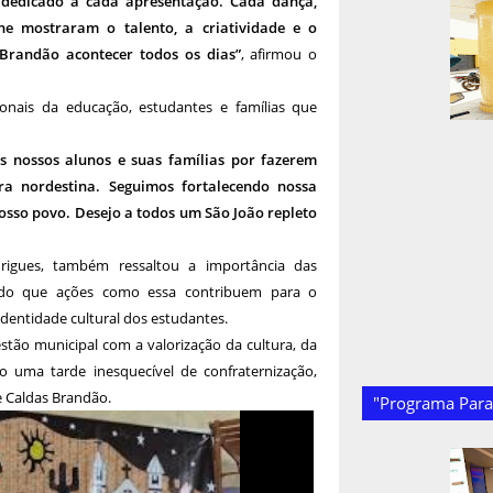
 dedicado a cada apresentação. Cada dança,
he mostraram o talento, a criatividade e o
randão acontecer todos os dias”
, afirmou o
onais da educação, estudantes e famílias que
os nossos alunos e suas famílias por fazerem
a nordestina. Seguimos fortalecendo nossa
nosso povo. Desejo a todos um São João repleto
rigues, também ressaltou a importância das
cando que ações como essa contribuem para o
identidade cultural dos estudantes.
tão municipal com a valorização da cultura, da
o uma tarde inesquecível de confraternização,
e Caldas Brandão.
"Programa Paraí