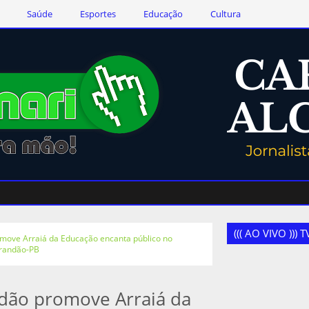
Saúde
Esportes
Educação
Cultura
((( AO VIVO )))
omove Arraiá da Educação encanta público no
Brandão-PB
ndão promove Arraiá da