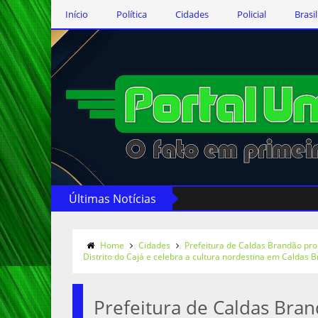
Início
Política
Cidades
Policial
Brasil
Últimas Notícias
Home
Cidades
Prefeitura de Caldas Brandão pr
Distrito do Cajá e celebra a cultura nordestina em Caldas 
Prefeitura de Caldas Bra