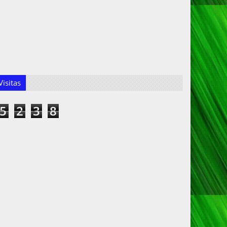
isitas
5
2
3
8