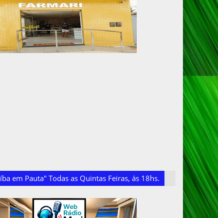
ba em Pauta" Todas as Quintas Feiras, ás 18hs.