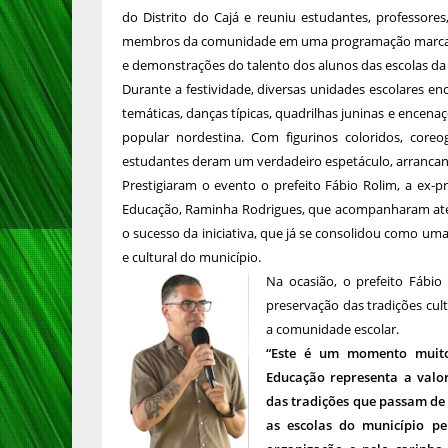
do Distrito do Cajá e reuniu estudantes, professores,
membros da comunidade em uma programação marcada
e demonstrações do talento dos alunos das escolas da 
Durante a festividade, diversas unidades escolares 
temáticas, danças típicas, quadrilhas juninas e encenaç
popular nordestina. Com figurinos coloridos, core
estudantes deram um verdadeiro espetáculo, arranca
Prestigiaram o evento o prefeito Fábio Rolim, a ex-p
Educação, Raminha Rodrigues, que acompanharam ate
o sucesso da iniciativa, que já se consolidou como um
e cultural do município.
Na ocasião, o prefeito Fábio
preservação das tradições cult
a comunidade escolar.
“Este é um momento muito
Educação representa a valor
das tradições que passam de
as escolas do município pe