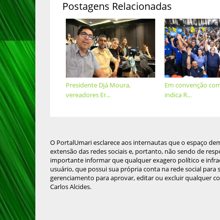
Postagens Relacionadas
Presidente Djá Moura,
Em convenção com
vereadores Er...
indica R...
O PortalUmari esclarece aos internautas que o espaço de
extensão das redes sociais e, portanto, não sendo de resp
importante informar que qualquer exagero político e infra
usuário, que possui sua própria conta na rede social para
gerenciamento para aprovar, editar ou excluir qualquer c
Carlos Alcides.