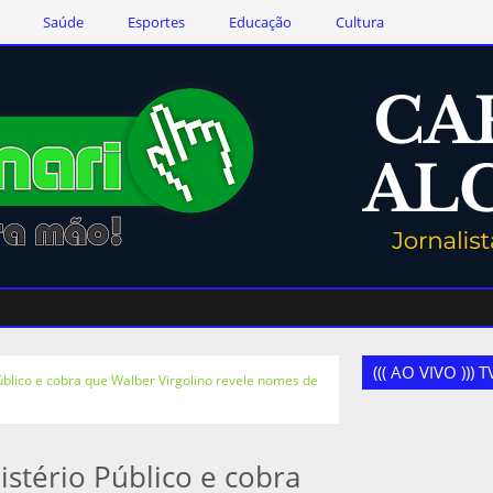
Saúde
Esportes
Educação
Cultura
((( AO VIVO )))
úblico e cobra que Walber Virgolino revele nomes de
stério Público e cobra