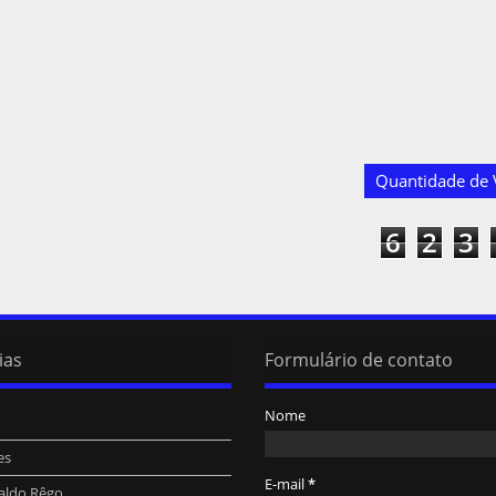
Quantidade de V
6
2
3
ias
Formulário de contato
Nome
es
E-mail
*
aldo Rêgo