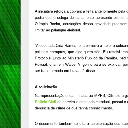
A iniciativa reforça a cobrança feita anteriormente pela
pediu que o colega de parlamento apresente os no
Olímpio Rocha, acusações dessa gravidade precisa
limitar ao palanque eleitoral.
“A deputada Cida Ramos foi a primeira a fazer a cobran
policiais corruptos, que diga quem são. Eu resolvi tr
Protocolei junto ao Ministério Público da Paraíba, ped
Policial, chamem Walber Virgolino para se explicar, p
ser transformada em bravata”, disse.
A solicitação
Na representação encaminhada ao MPPB, Olímpio argum
Polícia Civil
de carreira e deputado estadual, possui o d
denúncia de crime de que tenha conhecimento.
O documento também solicita a apresentação dos supo