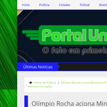
Início
Política
Cidades
Policial
Brasil
Últimas Notícias
Home
Política
Olímpio Rocha aciona Ministério P
policiais corruptos
Olímpio Rocha aciona Mini