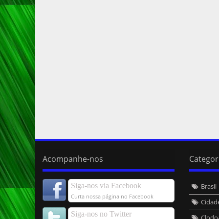
Acompanhe-nos
Categor
Siga-nos via Facebook
Brasil
Curta nossa página no Facebook
Cidad
Siga-nos no Twitter
Clodo