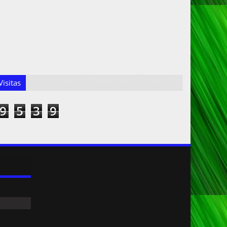
isitas
9
5
3
9