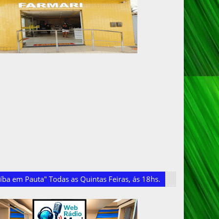
ba em Pauta" Todas as Quintas Feiras, ás 18hs.