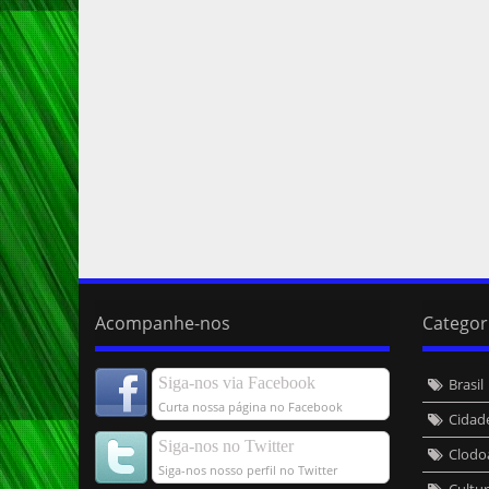
Acompanhe-nos
Categor
Siga-nos via Facebook
Brasil
Curta nossa página no Facebook
Cidad
Siga-nos no Twitter
Clodo
Siga-nos nosso perfil no Twitter
Cultu