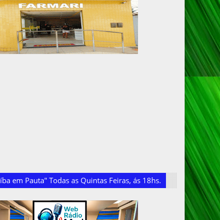
ba em Pauta" Todas as Quintas Feiras, ás 18hs.