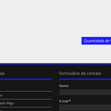
Quantidade de V
ias
Formulário de contato
Nome
es
E-mail
*
aldo Rêgo
ra