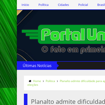
Início
Política
Cidades
Policial
Brasil
Últimas Notícias
Home
Política
Planalto admite dificuldade para 
eleições
Planalto admite dificulda