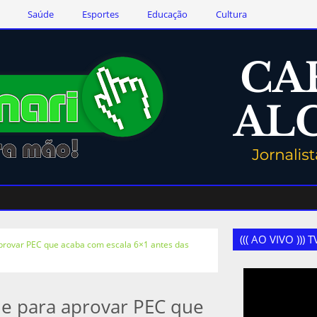
Saúde
Esportes
Educação
Cultura
((( AO VIVO )))
aprovar PEC que acaba com escala 6×1 antes das
de para aprovar PEC que